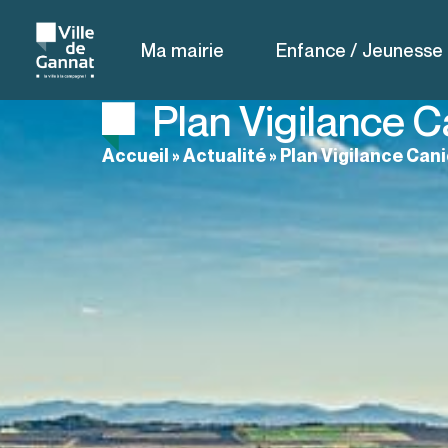
Ma mairie
Enfance / Jeunesse
Plan Vigilance C
Accueil
»
Actualité
»
Plan Vigilance Can