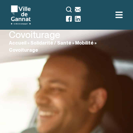
Covoiturage
Accueil
»
Solidarité / Santé
»
Mobilité
»
Covoiturage