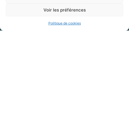
Voir les préférences
Mairie de Gannat
26 place Hennequin,
Politique de cookies
03800 GANNAT
04 70 90 00 50
accueil@ville-gannat.fr
MARCHÉS PUBLICS
Horaires d’ouverture
: de 08h30 à 12h et de 14h à 18h
Le lundi
: de 08h30 à 12h et de 14h à 19h
Le mardi
:
Du mercredi au vendredi
de 8h30 à 12h et de 14h à 18h
OFFRES D'EMPLOI