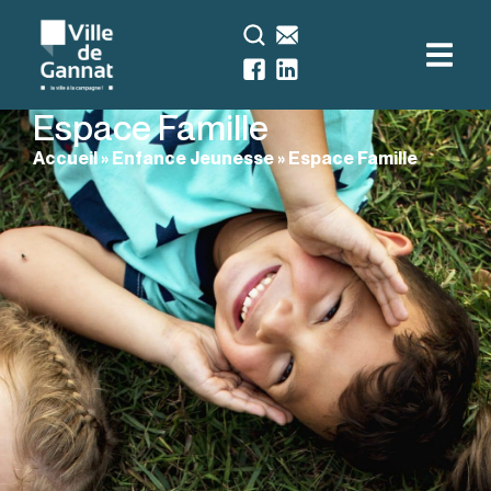
Espace Famille
Accueil
»
Enfance Jeunesse
»
Espace Famille