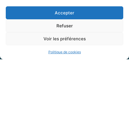
Accepter
Refuser
Voir les préférences
Politique de cookies
Mairie de Gannat
26 place Hennequin,
03800 GANNAT
04 70 90 00 50
accueil@ville-gannat.fr
MARCHÉS PUBLICS
Horaires d’ouverture
: de 08h30 à 12h et de 14h à 18h
Le lundi