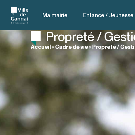
Ma mairie
Enfance / Jeunesse
Propreté / Gest
Accueil
»
Cadre de vie
»
Propreté / Gest