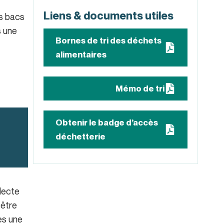
Liens & documents utiles
es bacs
s une
Bornes de tri des déchets
alimentaires
Mémo de tri
Obtenir le badge d’accès
déchetterie
llecte
 être
es une