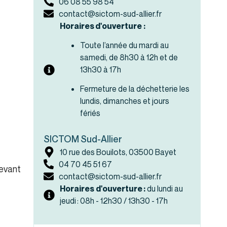
06 08 55 98 54
contact@sictom-sud-allier.fr
Horaires d'ouverture :
Toute l’année du mardi au
samedi, de 8h30 à 12h et de
13h30 à 17h
Fermeture de la déchetterie les
lundis, dimanches et jours
fériés
SICTOM Sud-Allier
10 rue des Bouilots, 03500 Bayet
04 70 45 51 67
devant
contact@sictom-sud-allier.fr
Horaires d'ouverture :
du lundi au
jeudi : 08h - 12h30 / 13h30 - 17h