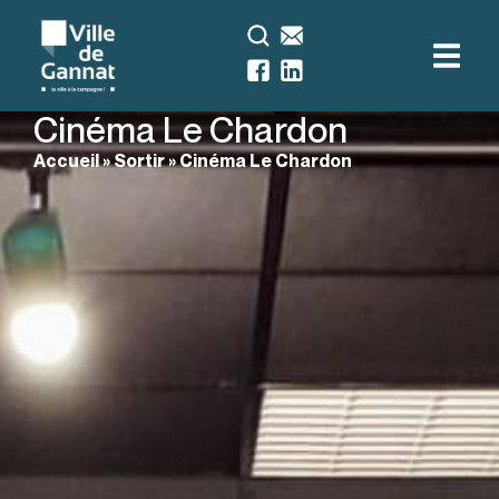
Cinéma Le Chardon
Accueil
»
Sortir
»
Cinéma Le Chardon