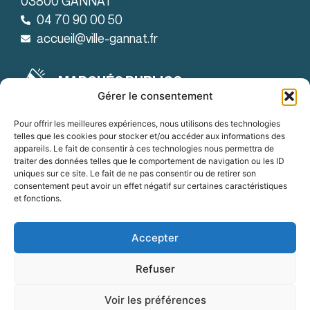
03800 GANNAT
04 70 90 00 50
accueil@ville-gannat.fr
MARCHÉS PUBLICS
Gérer le consentement
Horaires d’ouverture
: de 08h30 à 12h et de 14h à 18h
Le lundi
Pour offrir les meilleures expériences, nous utilisons des technologies
telles que les cookies pour stocker et/ou accéder aux informations des
: de 08h30 à 12h et de 14h à 19h
Le mardi
appareils. Le fait de consentir à ces technologies nous permettra de
traiter des données telles que le comportement de navigation ou les ID
:
Du mercredi au vendredi
uniques sur ce site. Le fait de ne pas consentir ou de retirer son
de 8h30 à 12h et de 14h à 18h
consentement peut avoir un effet négatif sur certaines caractéristiques
et fonctions.
OFFRES D'EMPLOI
Accepter
Refuser
Accessibilité
Mentions légales
Confidentialité
Voir les préférences