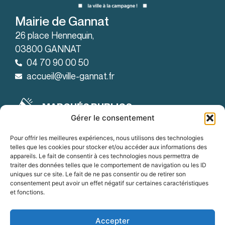
Mairie de Gannat
26 place Hennequin,
03800 GANNAT
04 70 90 00 50
accueil@ville-gannat.fr
MARCHÉS PUBLICS
Gérer le consentement
Horaires d’ouverture
: de 08h30 à 12h et de 14h à 18h
Le lundi
Pour offrir les meilleures expériences, nous utilisons des technologies
telles que les cookies pour stocker et/ou accéder aux informations des
: de 08h30 à 12h et de 14h à 19h
Le mardi
appareils. Le fait de consentir à ces technologies nous permettra de
traiter des données telles que le comportement de navigation ou les ID
:
Du mercredi au vendredi
uniques sur ce site. Le fait de ne pas consentir ou de retirer son
de 8h30 à 12h et de 14h à 18h
consentement peut avoir un effet négatif sur certaines caractéristiques
et fonctions.
OFFRES D'EMPLOI
Accepter