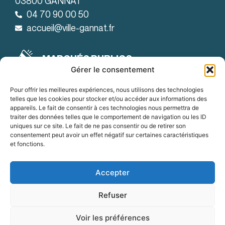
03800 GANNAT
04 70 90 00 50
accueil@ville-gannat.fr
MARCHÉS PUBLICS
Gérer le consentement
Horaires d’ouverture
: de 08h30 à 12h et de 14h à 18h
Le lundi
Pour offrir les meilleures expériences, nous utilisons des technologies
telles que les cookies pour stocker et/ou accéder aux informations des
: de 08h30 à 12h et de 14h à 19h
Le mardi
appareils. Le fait de consentir à ces technologies nous permettra de
traiter des données telles que le comportement de navigation ou les ID
:
Du mercredi au vendredi
uniques sur ce site. Le fait de ne pas consentir ou de retirer son
de 8h30 à 12h et de 14h à 18h
consentement peut avoir un effet négatif sur certaines caractéristiques
et fonctions.
OFFRES D'EMPLOI
Accepter
Refuser
Accessibilité
Mentions légales
Confidentialité
Voir les préférences