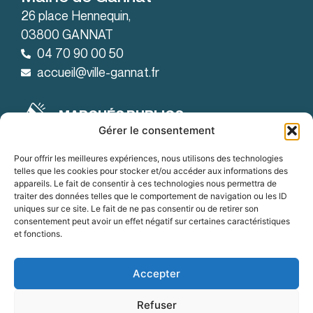
26 place Hennequin,
03800 GANNAT
04 70 90 00 50
accueil@ville-gannat.fr
MARCHÉS PUBLICS
Gérer le consentement
Horaires d’ouverture
: de 08h30 à 12h et de 14h à 18h
Le lundi
Pour offrir les meilleures expériences, nous utilisons des technologies
telles que les cookies pour stocker et/ou accéder aux informations des
: de 08h30 à 12h et de 14h à 19h
Le mardi
appareils. Le fait de consentir à ces technologies nous permettra de
traiter des données telles que le comportement de navigation ou les ID
:
Du mercredi au vendredi
uniques sur ce site. Le fait de ne pas consentir ou de retirer son
de 8h30 à 12h et de 14h à 18h
consentement peut avoir un effet négatif sur certaines caractéristiques
et fonctions.
OFFRES D'EMPLOI
Accepter
Refuser