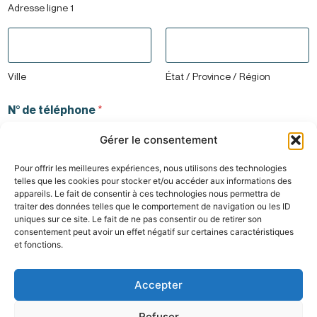
Adresse ligne 1
Ville
État / Province / Région
N° de téléphone
*
Gérer le consentement
Pour offrir les meilleures expériences, nous utilisons des technologies
telles que les cookies pour stocker et/ou accéder aux informations des
appareils. Le fait de consentir à ces technologies nous permettra de
traiter des données telles que le comportement de navigation ou les ID
uniques sur ce site. Le fait de ne pas consentir ou de retirer son
consentement peut avoir un effet négatif sur certaines caractéristiques
Si vous vivez en pavillon :
et fonctions.
Le portail sera-t-il toujours fermé ?
Accepter
OUI
Refuser