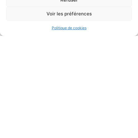
NON
Voir les préférences
Les volets seront-ils fermés ?
Politique de cookies
OUI
NON
Le courrier sera-t-il ramassé ?
OUI
NON
Dans tous les cas :
Votre demeure est-elle munie d'un système d'alarme ?
*