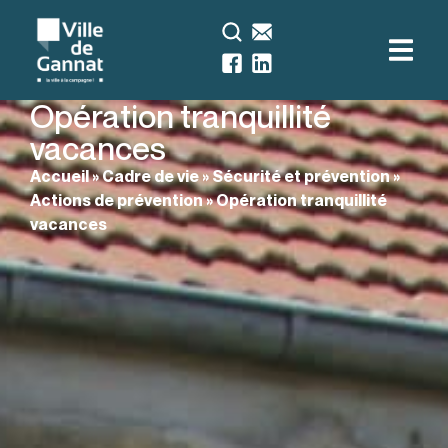
Opération tranquillité
vacances
Accueil
»
Cadre de vie
»
Sécurité et prévention
»
Actions de prévention
»
Opération tranquillité
vacances