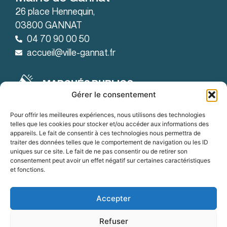
26 place Hennequin,
03800 GANNAT
04 70 90 00 50
accueil@ville-gannat.fr
MARCHÉS PUBLICS
Gérer le consentement
Horaires d’ouverture
: de 08h30 à 12h et de 14h à 18h
Le lundi
Pour offrir les meilleures expériences, nous utilisons des technologies
telles que les cookies pour stocker et/ou accéder aux informations des
: de 08h30 à 12h et de 14h à 19h
Le mardi
appareils. Le fait de consentir à ces technologies nous permettra de
traiter des données telles que le comportement de navigation ou les ID
:
Du mercredi au vendredi
uniques sur ce site. Le fait de ne pas consentir ou de retirer son
de 8h30 à 12h et de 14h à 18h
consentement peut avoir un effet négatif sur certaines caractéristiques
et fonctions.
OFFRES D'EMPLOI
Accepter
Refuser