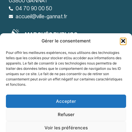
03800 GANNAT
04 70 90 00 50
accueil@ville-gannat.fr
MARCHÉS PUBLICS
Gérer le consentement
Horaires d’ouverture
: de 08h30 à 12h et de 14h à 18h
Le lundi
Pour offrir les meilleures expériences, nous utilisons des technologies
telles que les cookies pour stocker et/ou accéder aux informations des
: de 08h30 à 12h et de 14h à 19h
Le mardi
appareils. Le fait de consentir à ces technologies nous permettra de
traiter des données telles que le comportement de navigation ou les ID
:
Du mercredi au vendredi
uniques sur ce site. Le fait de ne pas consentir ou de retirer son
de 8h30 à 12h et de 14h à 18h
consentement peut avoir un effet négatif sur certaines caractéristiques
et fonctions.
OFFRES D'EMPLOI
Accepter
Refuser
Accessibilité
Mentions légales
Confidentialité
Voir les préférences