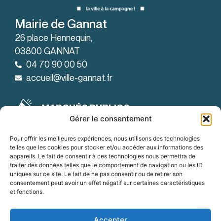
Mairie de Gannat
26 place Hennequin,
03800 GANNAT
04 70 90 00 50
accueil@ville-gannat.fr
MARCHÉS PUBLICS
Gérer le consentement
Horaires d’ouverture
: de 08h30 à 12h et de 14h à 18h
Le lundi
Pour offrir les meilleures expériences, nous utilisons des technologies
telles que les cookies pour stocker et/ou accéder aux informations des
: de 08h30 à 12h et de 14h à 19h
Le mardi
appareils. Le fait de consentir à ces technologies nous permettra de
traiter des données telles que le comportement de navigation ou les ID
:
Du mercredi au vendredi
uniques sur ce site. Le fait de ne pas consentir ou de retirer son
de 8h30 à 12h et de 14h à 18h
consentement peut avoir un effet négatif sur certaines caractéristiques
et fonctions.
OFFRES D'EMPLOI
Accepter