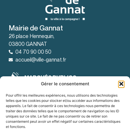
Mairie de Gannat
26 place Hennequin,
03800 GANNAT
04 70 90 00 50
accueil@ville-gannat.fr
MARCHÉS PUBLICS
Gérer le consentement
Horaires d’ouverture
: de 08h30 à 12h et de 14h à 18h
Le lundi
Pour offrir les meilleures expériences, nous utilisons des technologies
telles que les cookies pour stocker et/ou accéder aux informations des
: de 08h30 à 12h et de 14h à 19h
Le mardi
appareils. Le fait de consentir à ces technologies nous permettra de
traiter des données telles que le comportement de navigation ou les ID
:
Du mercredi au vendredi
uniques sur ce site. Le fait de ne pas consentir ou de retirer son
de 8h30 à 12h et de 14h à 18h
consentement peut avoir un effet négatif sur certaines caractéristiques
et fonctions.