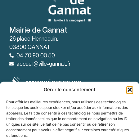
Mairie de Gannat
26 place Hennequin,
03800 GANNAT
04 70 90 00 50
accueil@ville-gannat.fr
MARCHÉS PUBLICS
Gérer le consentement
Horaires d’ouverture
: de 08h30 à 12h et de 14h à 18h
Le lundi
Pour offrir les meilleures expériences, nous utilisons des technologies
telles que les cookies pour stocker et/ou accéder aux informations des
: de 08h30 à 12h et de 14h à 19h
Le mardi
appareils. Le fait de consentir à ces technologies nous permettra de
traiter des données telles que le comportement de navigation ou les ID
:
Du mercredi au vendredi
uniques sur ce site. Le fait de ne pas consentir ou de retirer son
de 8h30 à 12h et de 14h à 18h
consentement peut avoir un effet négatif sur certaines caractéristiques
et fonctions.