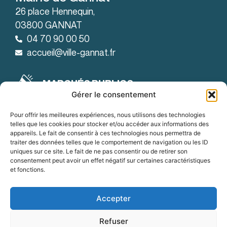
26 place Hennequin,
03800 GANNAT
04 70 90 00 50
accueil@ville-gannat.fr
MARCHÉS PUBLICS
Gérer le consentement
Horaires d’ouverture
: de 08h30 à 12h et de 14h à 18h
Le lundi
Pour offrir les meilleures expériences, nous utilisons des technologies
telles que les cookies pour stocker et/ou accéder aux informations des
: de 08h30 à 12h et de 14h à 19h
Le mardi
appareils. Le fait de consentir à ces technologies nous permettra de
traiter des données telles que le comportement de navigation ou les ID
:
Du mercredi au vendredi
uniques sur ce site. Le fait de ne pas consentir ou de retirer son
de 8h30 à 12h et de 14h à 18h
consentement peut avoir un effet négatif sur certaines caractéristiques
et fonctions.
OFFRES D'EMPLOI
Accepter
Refuser