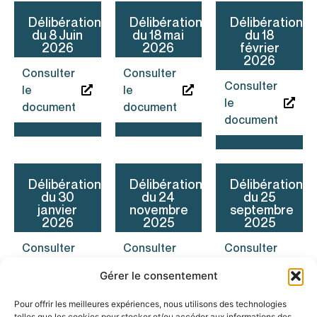
Délibération
Délibérations
Délibérations
du 8 Juin
du 18 mai
du 18
2026
2026
février
2026
Consulter
Consulter
Consulter
le
le
le
document
document
document
Délibérations
Délibérations
Délibérations
du 30
du 24
du 25
janvier
novembre
septembre
2026
2025
2025
Consulter
Consulter
Consulter
le
le
le
Gérer le consentement
document
document
document
Pour offrir les meilleures expériences, nous utilisons des technologies
telles que les cookies pour stocker et/ou accéder aux informations des