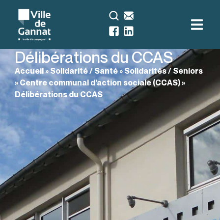
Délibérations du CCAS
Accueil
»
Solidarité / Santé
»
Solidarités / Seniors
»
Centre communal d’action sociale (CCAS)
»
Délibérations du CCAS