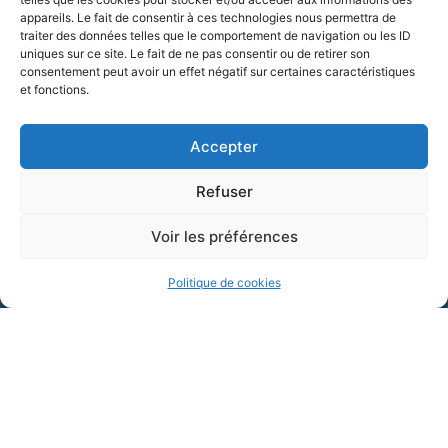
appareils. Le fait de consentir à ces technologies nous permettra de
1
2
>>
traiter des données telles que le comportement de navigation ou les ID
uniques sur ce site. Le fait de ne pas consentir ou de retirer son
consentement peut avoir un effet négatif sur certaines caractéristiques
et fonctions.
Accepter
Refuser
Voir les préférences
Politique de cookies
Mairie de Gannat
26 place Hennequin,
03800 GANNAT
04 70 90 00 50